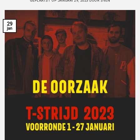
GEPLAATST OP
JANUARI 29, 2023
DOOR
SVEN
29
jan