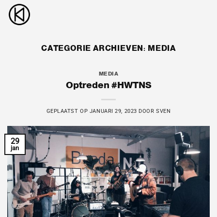
Ga
naar
inhoud
CATEGORIE ARCHIEVEN:
MEDIA
MEDIA
Optreden #HWTNS
GEPLAATST OP
JANUARI 29, 2023
DOOR
SVEN
29
jan