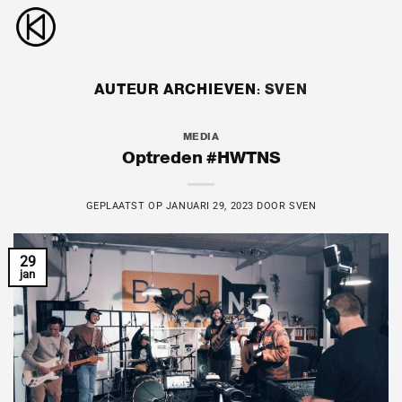
Ga
naar
inhoud
AUTEUR ARCHIEVEN:
SVEN
MEDIA
Optreden #HWTNS
GEPLAATST OP
JANUARI 29, 2023
DOOR
SVEN
29
jan