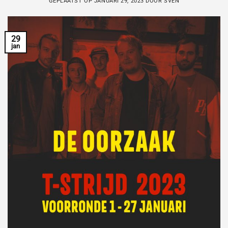
GEPLAATST OP
JANUARI 29, 2023
DOOR
SVEN
29
jan